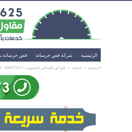
الرئيسية
شركة قص خرسانة
قص خرسانة بد
الرئيسية
خدمات
فتح كور للمداخن بالسعودية – 0568575673 – 0561935625