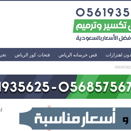
ون اهتزازات
قص خرسانه الرياض
فتحات كور الرياض
تخر
ات