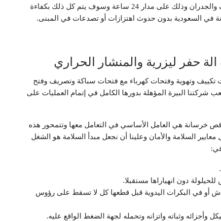
شركتنا لقص وعمل فتحات اسطوانات ودائريه في الاسقف والجدران وذلك على مدار 24 ساعة وسوف يتم كل ذلك بكفاءة
انة في السعودية بدون حدوث اهتزازات أو تصدعات في المبنى.
ة حفر ليزرية والمنشار الحراري
تكييف وتهوية وفتحات كهرباء مع فتحات سباكة وتصريف وفتح
ب شركتنا البيرة المؤهلة بدورها الكامل في إتمام العمليات على
 وقص خرسانة هي العامل الأساسي في التعامل معها وتتمحور هذه
 معايير السلامة والأمان وعلينا أن نجعل مبدأ السلامة هو الشغل
في:
لحيلولة دون انهياراها مستقبلا.
اش أو في البكرات اليدوية قبل قطعها كل لا تسقط على رؤوس
 وأجزائه وثباته واتزانه وتحمله لجهة الضغط الواقع عليه.