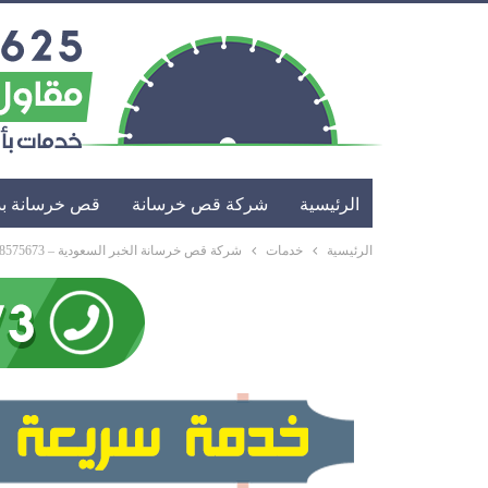
الرئيسية
شركة قص خرسانة
قص خرسانة بد
الرئيسية
خدمات
شركة قص خرسانة الخبر السعودية – 0568575673 – 0561935625