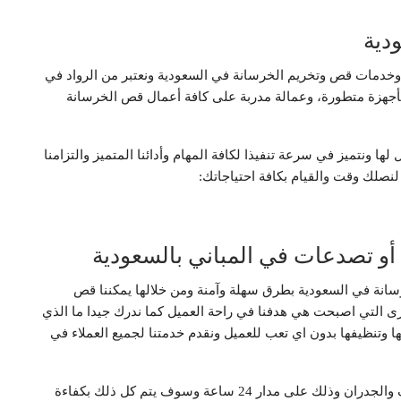
دية
وخدمات قص وتخريم الخرسانة في السعودية ونعتبر من الرواد في
بأجهزة متطورة، وعمالة مدربة على كافة أعمال قص الخرسانة
لها ونتميز في سرعة تنفيذا لكافة المهام وأدائنا المتميز والتزامنا
 لنصلك وقت والقيام بكافة احتياجاتك:
و تصدعات في المباني بالسعودية
انة في السعودية بطرق سهلة وآمنة ومن خلالها يمكننا قص
رى التي اصبحت هي هدفنا في راحة العميل كما ندرك جيدا ما الذي
ا وتنظيفها بدون اي تعب للعميل ونقدم خدمتنا لجميع العملاء في
شركتنا لقص وعمل فتحات اسطوانات ودائريه في الاسقف والجدران وذلك على مدار 24 ساعة وسوف يتم كل ذلك بكفاءة