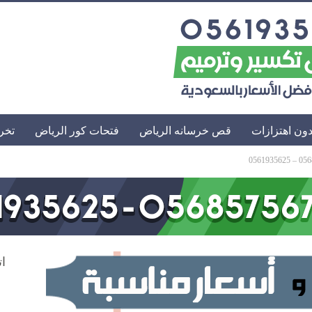
ون اهتزازات
قص خرسانه الرياض
فتحات كور الرياض
تخر
ات