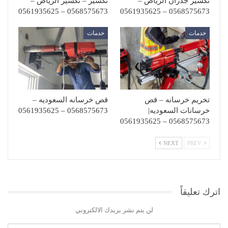
تكسير جدران الرياض –
تكسير – تكسير الرياض –
0568575673 – 0561935625
0568575673 – 0561935625
خدمات
خدمات
تخريم خرسانه – قص
قص خرسانه السعوديه –
خرسانات السعوديه|
0568575673 – 0561935625
0568575673 – 0561935625
NEXT
PREV
اترك تعليقاً
لن يتم نشر بريدك الالكتروني