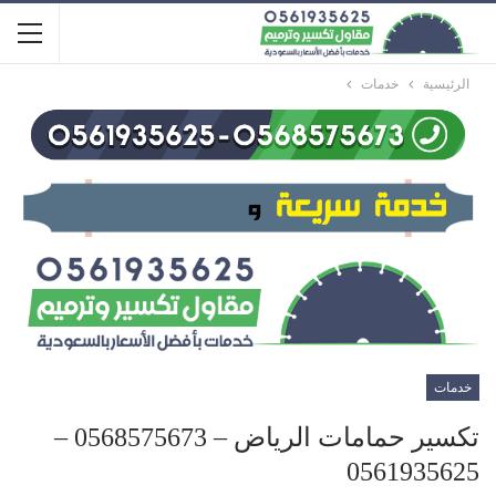
الرئيسية
خدمات
خدمات
تكسير حمامات الرياض – 0568575673 –
0561935625