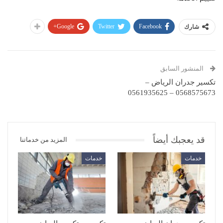
Google+
Twitter
Facebook
شارك
المنشور السابق
تكسير جدران الرياض –
0568575673 – 0561935625
قد يعجبك أيضاً
المزيد من خدماتنا
خدمات
خدمات