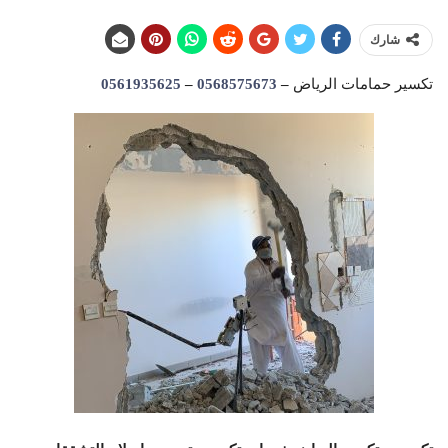
شارك
تكسير حمامات الرياض
–
0568575673
–
0561935625