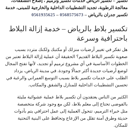
تكسير – تكسير الرياض خدمات تكسير وترميم ، إصلاح التشققات،
معالجة الرطوبة، تجديد التشطيبات الداخلية والخارجية للمبنى، خدمة
تكسير جدران بالرياض –
0568575673
–
0561935625
تكسير بلاط بالرياض – خدمة إزالة البلاط
باحترافية وسرعة
هل تفكر في تغيير أرضيات منزلك أو مكتبك ولكنك متردد بسبب
صعوبة تكسير البلاط القديم؟ الحقيقة أن عملية إزالة البلاط تعتبر من
الخطوات الأساسية في أي مشروع ترميم أو تجديد، لأنها تفتح المجال
لوضع أرضيات جديدة أكثر جمالًا وجودة. في مدينة الرياض، يزداد
الطلب على خدمات تكسير بلاط بسبب التوسع العمراني والرغبة في
تحسين التشطيبات الداخلية للمنازل والشقق والمكاتب.
الكثير من الناس يعتقدون أن تكسير بلاط عملية عشوائية مليئة
بالفوضى تحتاج إلى معلم بلاط، لكن مع وجود شركة متخصصة
مثل خبراء الترميم، تتحول العملية إلى عمل احترافي يتم بأدوات
حديثة وطرق آمنة تقلل من الإزعاج وتحافظ على البنية التحتية
للمكان.