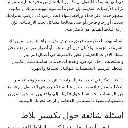
في النهاية، يمكننا القول إن تكسير البلاط ليس مجرد عملية عشوائية
لإزالة الأرضيات القديمة، بل خطوة أساسية لتهيئة منزلك أو مكتبك
لمظهر جديد أكثر جمالًا وراحة. سواء كنت ترغب في تركيب سيراميك
حديث، أو رخام فاخر، أو حتى معالجة مشاكل تحت الأرضيات، فإن
إزالة البلاط القديم أمر لا مفر منه.
القيام بهذه الخطوة مع فريق محترف مثل خبراء الترميم يضمن لك
السرعة، الجودة، والأمان دون أي متاعب أو أضرار غير متوقعة. نحن
نمتلك الأدوات الحديثة والخبرة الطويلة في أعمال الترميم
والتشطيب داخل الرياض، ونقدم لك خدمات شاملة تشمل تكسير
البلاط، الترميم، التشطيبات النهائية، السباكة والكهرباء.
إذا كنت تفكر في تجديد منزلك وتبحث عن خدمة موثوقة لتكسير
البلاط بأسعار تنافسية وجودة عالية، فلا تتردد في التواصل مع فريقنا
عبر الواتساب. نحن هنا لنحوّل فكرتك إلى واقع يبهرك، بخبرة نثق بها
وتشطيبات تضيف لمسة من الفخامة والراحة لحياتك اليومية.
أسئلة شائعة حول تكسير بلاط
ما هي أفضل طريقة لتكسير البلاط القديم دون